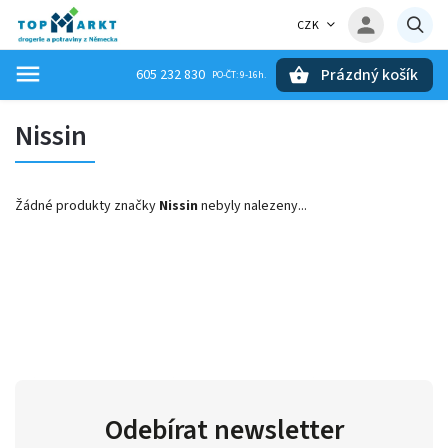
CZK
Prázdný košík
605 232 830
Hledat
Nissin
Žádné produkty značky
Nissin
nebyly nalezeny...
Odebírat newsletter