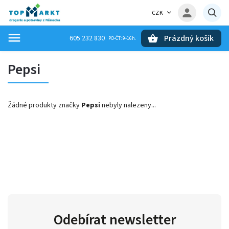
CZK
Prázdný košík
605 232 830
Hledat
Pepsi
Žádné produkty značky
Pepsi
nebyly nalezeny...
Odebírat newsletter