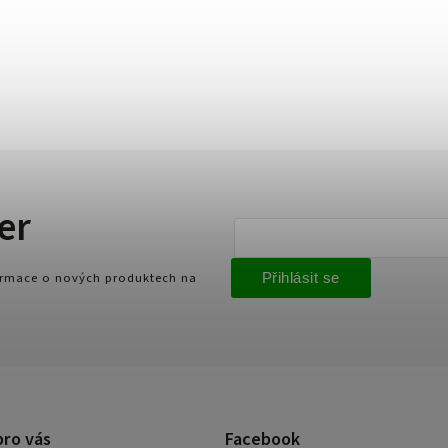
er
formace o nových produktech na
Přihlásit se
pro vás
Facebook