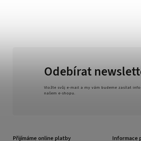
Odebírat newslett
Vložte svůj e-mail a my vám budeme zasílat in
našem e-shopu.
Přijímáme online platby
Informace 