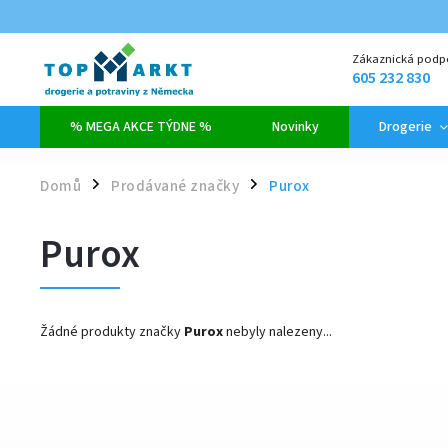
Zákaznická podp
605 232 830
% MEGA AKCE TÝDNE %
Novinky
Drogerie
Domů
Prodávané značky
Purox
/
/
Purox
Žádné produkty značky
Purox
nebyly nalezeny...