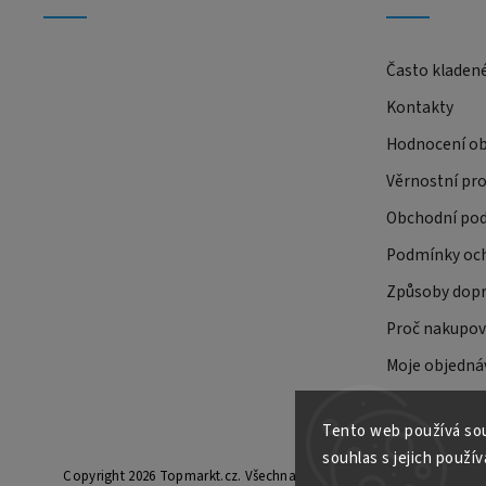
Často kladen
Kontakty
Hodnocení o
Věrnostní pr
Obchodní po
Podmínky och
Způsoby dopr
Proč nakupov
Moje objedná
Tento web používá sou
souhlas s jejich použív
Copyright 2026
Topmarkt.cz
. Všechna práva vyhrazena.