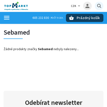
CZK
Prázdný košík
605 232 830
Hledat
Sebamed
Žádné produkty značky
Sebamed
nebyly nalezeny...
Odebírat newsletter