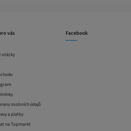
pro vás
Facebook
é otázky
bchodu
ogram
dmínky
rany osobních údajů
avy a platby
at na Topmarkt