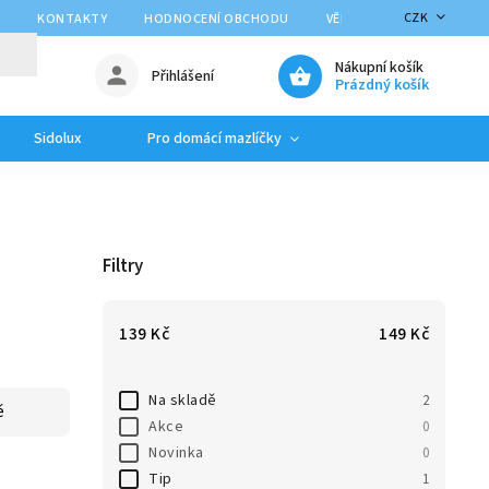
CZK
Y
KONTAKTY
HODNOCENÍ OBCHODU
VĚRNOSTNÍ PROGRAM
Nákupní košík
Přihlášení
Prázdný košík
Sidolux
Pro domácí mazlíčky
Filtry
139
Kč
149
Kč
Na skladě
2
ě
Akce
0
Novinka
0
Tip
1