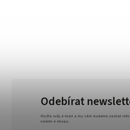
Odebírat newslett
Vložte svůj e-mail a my vám budeme zasílat in
našem e-shopu.