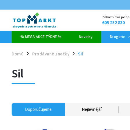
Zákaznická podp
605 232 830
% MEGA AKCE TÝDNE %
Novinky
Drogerie
Domů
Prodávané značky
Sil
/
/
Sil
Doporučujeme
Nejlevnější