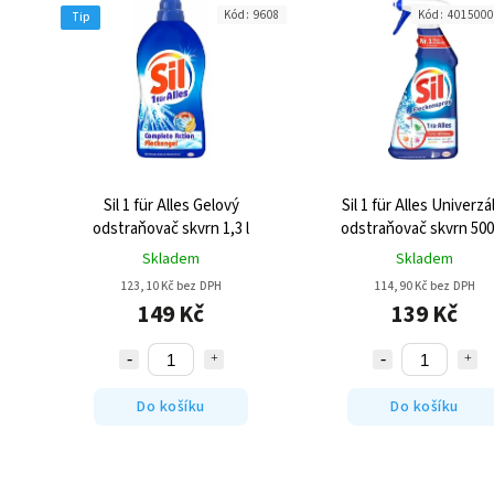
Kód:
9608
Kód:
4015000
Tip
Sil 1 für Alles Gelový
Sil 1 für Alles Univerzá
odstraňovač skvrn 1,3 l
odstraňovač skvrn 50
Skladem
Skladem
123,10 Kč bez DPH
114,90 Kč bez DPH
149 Kč
139 Kč
Do košíku
Do košíku