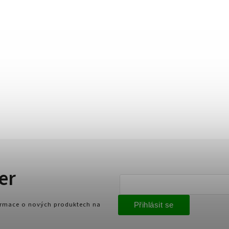
er
formace o nových produktech na
Přihlásit se