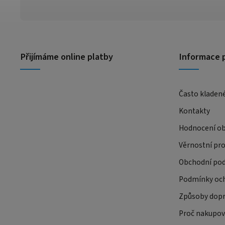
Přijímáme online platby
Informace 
Často kladen
Kontakty
Hodnocení o
Věrnostní pr
Obchodní po
Podmínky och
Způsoby dopr
Proč nakupov