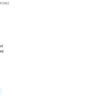
972062
lní
0ml