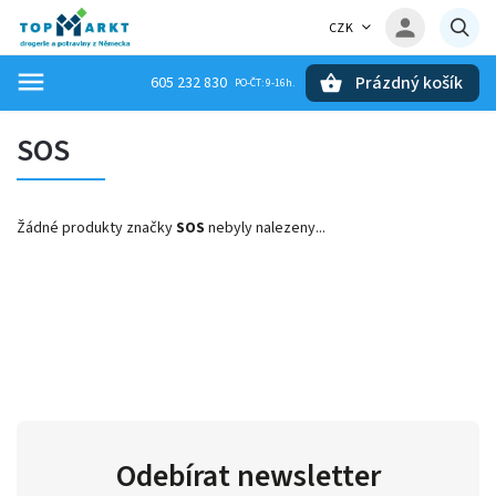
CZK
Prázdný košík
605 232 830
Hledat
SOS
Žádné produkty značky
SOS
nebyly nalezeny...
Odebírat newsletter