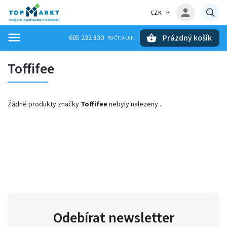
CZK
Prázdný košík
605 232 830
Hledat
Toffifee
Žádné produkty značky
Toffifee
nebyly nalezeny...
Odebírat newsletter