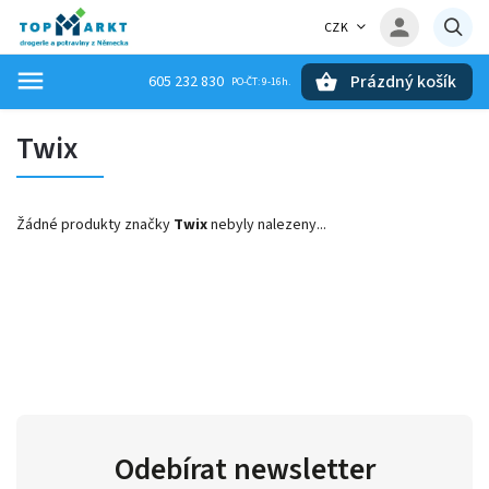
CZK
Prázdný košík
605 232 830
Hledat
Twix
Žádné produkty značky
Twix
nebyly nalezeny...
Odebírat newsletter