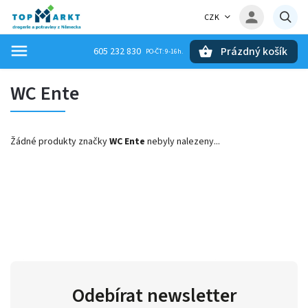
CZK
Prázdný košík
605 232 830
Hledat
WC Ente
Žádné produkty značky
WC Ente
nebyly nalezeny...
Odebírat newsletter