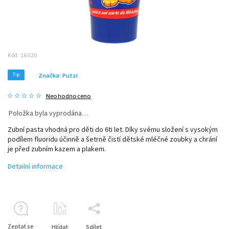
Kód:
16020
Tip
Značka:
Putzi
Neohodnoceno
Položka byla vyprodána…
Zubní pasta vhodná pro děti do 6ti let. Díky svému složení s vysokým
podílem fluoridu účinně a šetrně čistí dětské mléčné zoubky a chrání
je před zubním kazem a plakem.
Detailní informace
Zeptat se
Hlídat
Sdílet