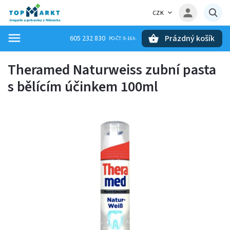
CZK
Prázdný košík
605 232 830
Hledat
Theramed Naturweiss zubní pasta
s bělícím účinkem 100ml