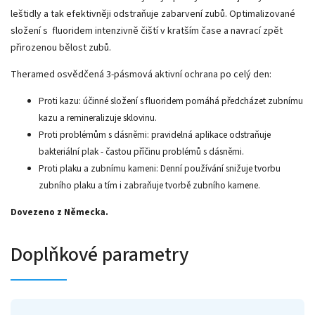
leštidly a tak efektivněji odstraňuje zabarvení zubů. Optimalizované
složení s fluoridem intenzivně čiští v kratším čase a navrací zpět
přirozenou bělost zubů.
Theramed osvědčená 3-pásmová aktivní ochrana po celý den:
Proti kazu: účinné složení s fluoridem pomáhá předcházet zubnímu
kazu a remineralizuje sklovinu.
Proti problémům s dásněmi: pravidelná aplikace odstraňuje
bakteriální plak - častou příčinu problémů s dásněmi.
Proti plaku a zubnímu kameni: Denní používání snižuje tvorbu
zubního plaku a tím i zabraňuje tvorbě zubního kamene.
Dovezeno z Německa.
Doplňkové parametry