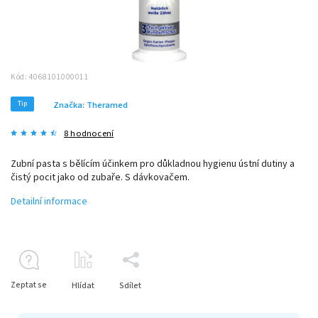
Kód:
4068101000011
Tip
Značka:
Theramed
8 hodnocení
Zubní pasta s bělícím účinkem pro důkladnou hygienu ústní dutiny a
čistý pocit jako od zubaře. S dávkovačem.
Detailní informace
Zeptat se
Hlídat
Sdílet