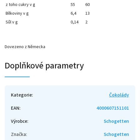
z toho cukry v g
55
60
Bílkoviny v g
6,4
13
Sůl v g
0,14
2
Dovezeno z Německa
Doplňkové parametry
Kategorie
:
Čokolády
EAN
:
4000607151101
Výrobce
:
Schogetten
Značka
:
Schogetten