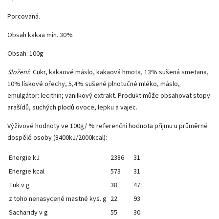
Porcovaná.
Obsah kakaa min. 30%
Obsah: 100g
Složení:
Cukr, kakaové máslo, kakaová hmota, 13% sušená smetana,
10% lískové ořechy, 5,4% sušené plnotučné mléko, máslo,
emulgátor: lecithin; vanilkový extrakt. Produkt může obsahovat stopy
arašídů, suchých plodů ovoce, lepku a vajec.
Výživové hodnoty ve 100g/ % referenční hodnota příjmu u průměrné
dospělé osoby (8400kJ/2000kcal):
Energie kJ
2386
31
Energie kcal
573
31
Tuk v g
38
47
z toho nenasycené mastné kys. g
22
93
Sacharidy v g
55
30