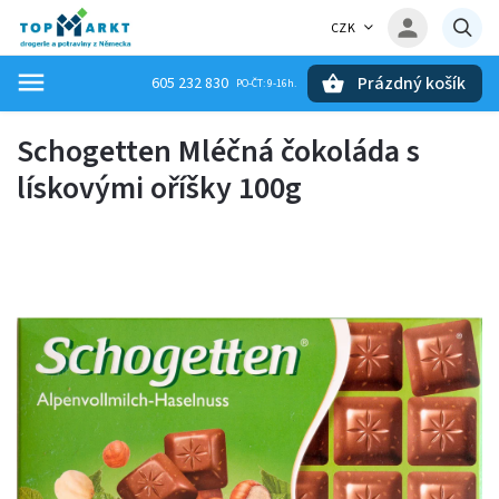
CZK
Prázdný košík
605 232 830
Hledat
Schogetten Mléčná čokoláda s
lískovými oříšky 100g