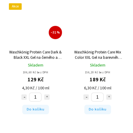
Akce
–31 %
Waschkönig Protein Care Dark &
Waschkönig Protein Care Mix
Black XXL Gel na černého a
Color XXL Gel na barevného
tmavého prádla 100 Pracích
prádla 100 Pracích cyklů
Skladem
Skladem
cyklů
106,60 Kč bez DPH
156,20 Kč bez DPH
129 Kč
189 Kč
4,30 Kč / 100 ml
6,30 Kč / 100 ml
Do košíku
Do košíku