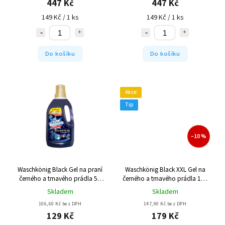
447 Kč
447 Kč
149 Kč / 1 ks
149 Kč / 1 ks
Do košíku
Do košíku
Akce
Tip
–10 %
Waschkönig Black Gel na praní
Waschkönig Black XXL Gel na
černého a tmavého prádla 54
černého a tmavého prádla 110
Pracích cyklů
Pracích cyklů
Skladem
Skladem
106,60 Kč bez DPH
147,90 Kč bez DPH
129 Kč
179 Kč