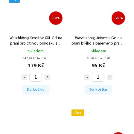
–10 %
–26 %
Waschkönig Sensitive XXL Gel na
Waschkönig Universal Gel na
praní pro citlivou pokožku 110
praní bílého a barevného prádla
Pracích cyklů
54 Pracích cyklů
Skladem
Skladem
147,90 Kč bez DPH
78,50 Kč bez DPH
179 Kč
95 Kč
Do košíku
Do košíku
Akce