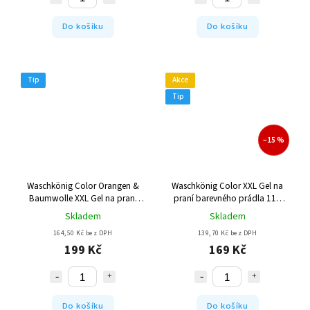
Do košíku
Do košíku
Tip
Akce
Tip
–15 %
Waschkönig Color Orangen &
Waschkönig Color XXL Gel na
Baumwolle XXL Gel na praní
praní barevného prádla 110
barevného prádla 100 Pracích
Pracích cyklů
Skladem
Skladem
cyklů
164,50 Kč bez DPH
139,70 Kč bez DPH
199 Kč
169 Kč
Do košíku
Do košíku