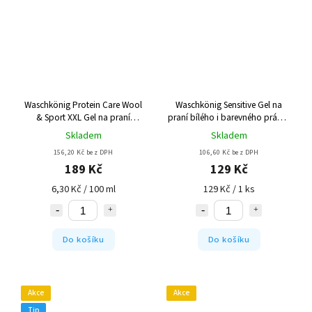
Waschkönig Protein Care Wool
Waschkönig Sensitive Gel na
& Sport XXL Gel na praní
praní bílého i barevného prádla
sportovního a vlněného prádla
54 Pracích cyklů
Skladem
Skladem
100 Pracích cyklů
156,20 Kč bez DPH
106,60 Kč bez DPH
189 Kč
129 Kč
6,30 Kč / 100 ml
129 Kč / 1 ks
Do košíku
Do košíku
Akce
Akce
Tip