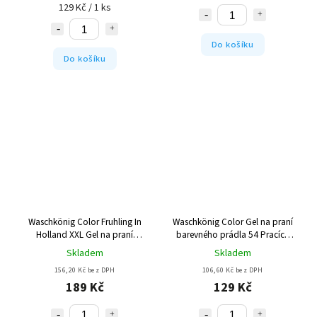
129 Kč / 1 ks
Do košíku
Do košíku
Waschkönig Color Fruhling In
Waschkönig Color Gel na praní
Holland XXL Gel na praní
barevného prádla 54 Pracích
barevného prádla 110 Pracích
cyklů
Skladem
Skladem
cyklů
156,20 Kč bez DPH
106,60 Kč bez DPH
189 Kč
129 Kč