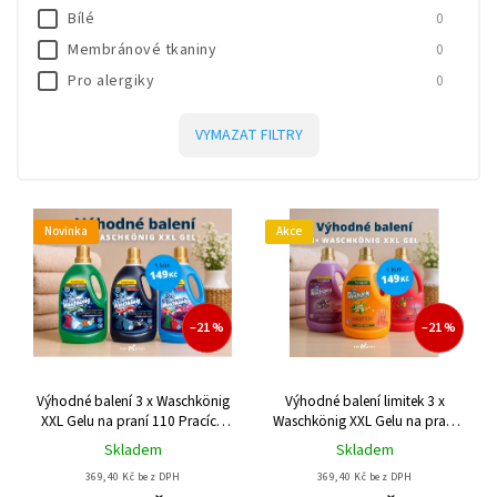
Bílé
0
Klee
2
Membránové tkaniny
0
Kuschelweich
3
Pro alergiky
0
Lovran
3
Pro citlivou pokožku
2
Persil
6
VYMAZAT FILTRY
Perwoll
1
Sidolux
2
Soft
3
Novinka
Akce
Spee
2
Sunil
3
Vizir
5
–21 %
–21 %
Wasche Meister
2
Waschkönig
24
Weisser Riese
10
Výhodné balení 3 x Waschkönig
Výhodné balení limitek 3 x
XXL Gelu na praní 110 Pracích
Waschkönig XXL Gelu na praní
cyklů
110 Pracích cyklů
Skladem
Skladem
369,40 Kč bez DPH
369,40 Kč bez DPH