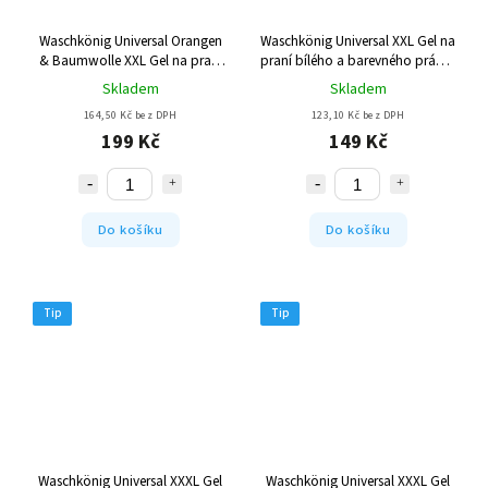
Waschkönig Universal Orangen
Waschkönig Universal XXL Gel na
& Baumwolle XXL Gel na praní
praní bílého a barevného prádla
bílého a barevného prádla 100
110 Pracích cyklů
Skladem
Skladem
Pracích cyklů
164,50 Kč bez DPH
123,10 Kč bez DPH
199 Kč
149 Kč
Do košíku
Do košíku
Tip
Tip
Waschkönig Universal XXXL Gel
Waschkönig Universal XXXL Gel