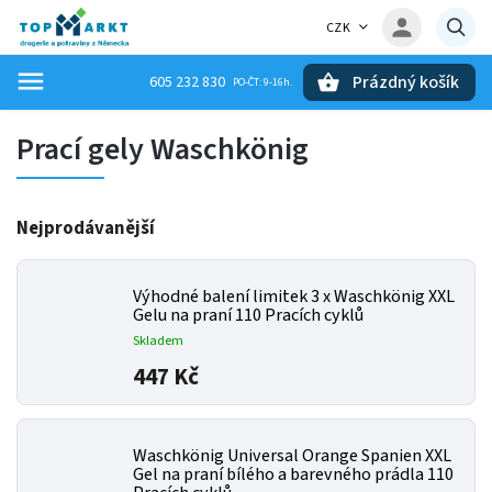
CZK
Prázdný košík
605 232 830
Hledat
Prací gely Waschkönig
Nejprodávanější
Výhodné balení limitek 3 x Waschkönig XXL
Gelu na praní 110 Pracích cyklů
Skladem
447 Kč
Waschkönig Universal Orange Spanien XXL
Gel na praní bílého a barevného prádla 110