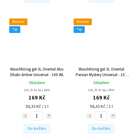
Novinka
Novinka
Tip
Tip
WaschKönig gel 3L Oriental Abu
WaschKönig gel 3L Oriental
Dhabi Amber Universal - 100 WL
Persian Mystery Universal - 100
WL
Skladem
Skladem
139,70 Kč bez DPH
139,70 Kč bez DPH
169 Kč
169 Kč
56,33 Kč / 1 l
56,33 Kč / 1 l
Do košíku
Do košíku