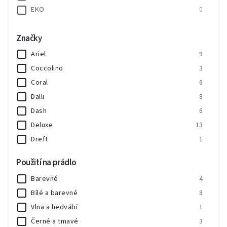
EKO
0
Značky
Ariel
9
Coccolino
3
Coral
6
Dalli
8
Dash
6
Deluxe
13
Dreft
1
Dual Power
4
Použití na prádlo
Felce Azzurra
2
Barevné
4
Frosch
4
Bílé a barevné
8
G&G - Gut & Günstig
4
Vlna a hedvábí
1
Gallus
5
Černé a tmavé
3
Chanteclair
10