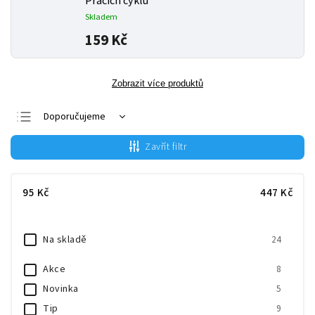
Pracích cyklů
Skladem
159 Kč
Zobrazit více produktů
Doporučujeme
Nejlevnější
Zavřít filtr
Nejdražší
Nejprodávanější
95
Kč
447
Kč
Abecedně
Na skladě
24
Akce
8
Novinka
5
Tip
9