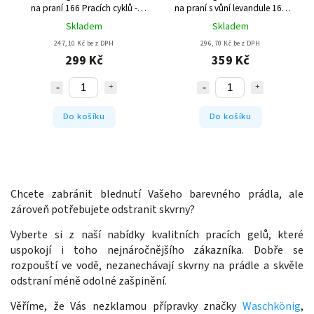
na praní 166 Pracích cyklů -
na praní s vůní levandule 166
LIMITOVANÁ EDICE
Pracích cyklů - LIMITOVANÁ
Skladem
Skladem
EDICE
247,10 Kč bez DPH
296,70 Kč bez DPH
299 Kč
359 Kč
Do košíku
Do košíku
Chcete zabránit blednutí Vašeho barevného prádla, ale
zároveň potřebujete odstranit skvrny?
Vyberte si z naší nabídky kvalitních pracích gelů, které
uspokojí i toho nejnáročnějšího zákazníka. Dobře se
rozpouští ve vodě, nezanechávají skvrny na prádle a skvěle
odstraní méně odolné zašpinění.
Věříme, že Vás nezklamou přípravky značky
Waschkönig
,