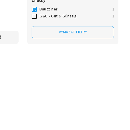
Značky
Bautz'ner
1
G&G - Gut & Günstig
1
VYMAZAT FILTRY
ě