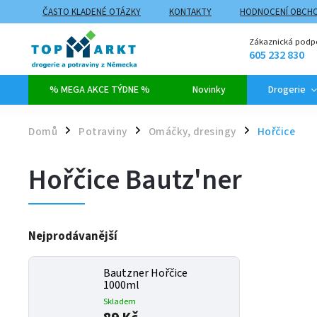
ČASTO KLADENÉ OTÁZKY
KONTAKTY
HODNOCENÍ OBCH
ZPŮSOBY DOPRAVY A PLATBY
PROČ NAKUPOVAT NA TOPMARK
Zákaznická podp
605 232 830
% MEGA AKCE TÝDNE %
Novinky
Drogerie
Domů
Potraviny
Omáčky, dresingy
Hořčice
/
/
/
Hořčice Bautz'ner
Nejprodávanější
Bautzner Hořčice
1000ml
Skladem