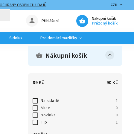
 OCHRANY OSOBNÍCH ÚDAJŮ
CZK
Nákupní košík
Přihlášení
Prázdný košík
Sidolux
Pro domácí mazlíčky
Nákupní košík
89
Kč
90
Kč
Na skladě
1
Akce
0
Novinka
0
Tip
1