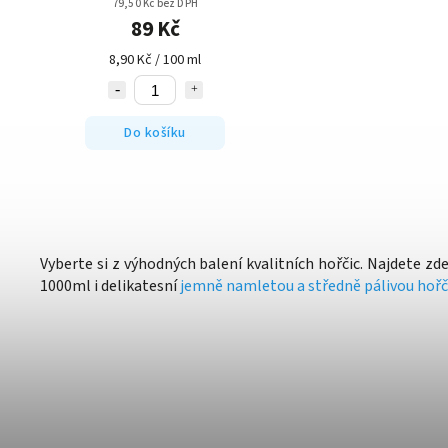
79,50 Kč bez DPH
89 Kč
8,90 Kč / 100 ml
Do košíku
Vyberte si z výhodných balení kvalitních hořčic. Najdete z
1000ml i delikatesní
jemně namletou a středně pálivou hořč