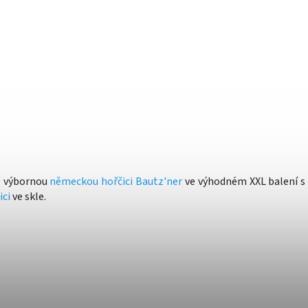
de výbornou
německou hořčici Bautz'ner
ve výhodném XXL balení 
ici
ve skle.