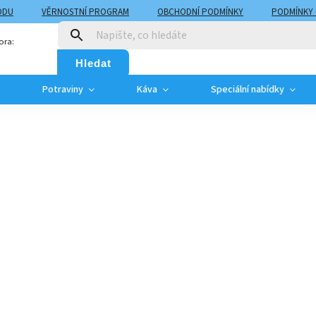
ODU
VĚRNOSTNÍ PROGRAM
OBCHODNÍ PODMÍNKY
PODMÍNKY
T
MOJE OBJEDNÁVKA
ora:
Hledat
Potraviny
Káva
Speciální nabídky