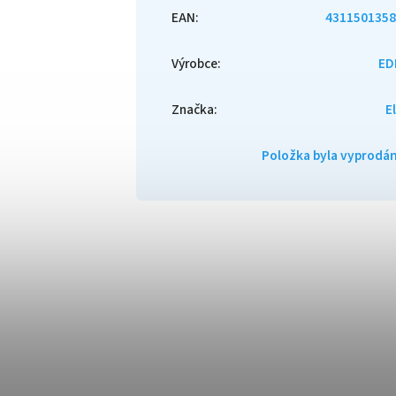
EAN
:
4311501358
Výrobce
:
ED
Značka
:
E
Položka byla vyprod