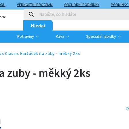
ODU
VĚRNOSTNÍ PROGRAM
OBCHODNÍ PODMÍNKY
PODMÍNKY
T
MOJE OBJEDNÁVKA
ora:
Hledat
Potraviny
Káva
Speciální nabídky
os Classic kartáček na zuby - měkký 2ks
na zuby - měkký 2ks
Z