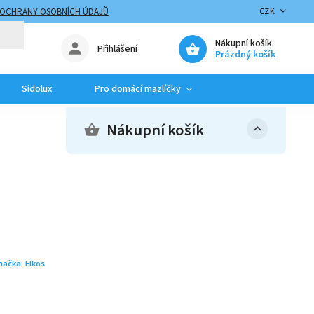
 OCHRANY OSOBNÍCH ÚDAJŮ
CZK
Nákupní košík
Přihlášení
Prázdný košík
Sidolux
Pro domácí mazlíčky
Nákupní košík
načka:
Elkos