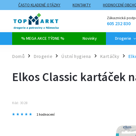
ČASTO KLADENÉ OTÁZKY
KONTAKTY
HODNOCENÍ OBCH
ZPŮSOBY DOPRAVY A PLATBY
PROČ NAKUPOVAT NA TOPMARK
Zákaznická podp
605 232 830
% MEGA AKCE TÝDNE %
Novinky
Drogerie
Domů
Drogerie
Ústní hygiena
Kartáčky
Elk
/
/
/
/
Elkos Classic kartáček 
Kód:
3028
1 hodnocení