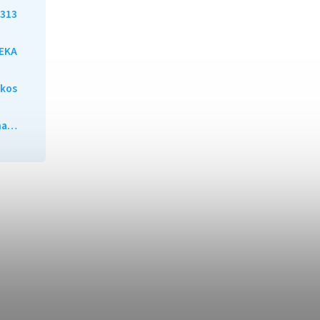
313
EKA
lkos
ána…