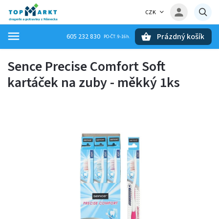
CZK
Prázdný košík
605 232 830
Hledat
Sence Precise Comfort Soft
kartáček na zuby - měkký 1ks