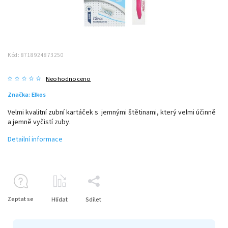
Kód:
8718924873250
Neohodnoceno
Značka:
Elkos
Velmi kvalitní zubní kartáček s jemnými štětinami, který velmi účinně
a jemně vyčistí zuby.
Detailní informace
Zeptat se
Hlídat
Sdílet