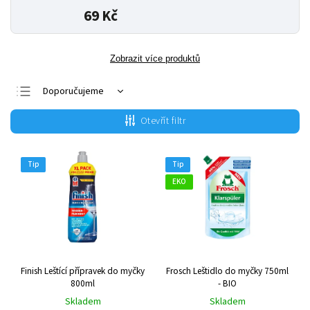
69 Kč
Zobrazit více produktů
Doporučujeme
Nejlevnější
Otevřít filtr
Nejdražší
Nejprodávanější
Tip
Tip
Abecedně
EKO
Finish Leštící přípravek do myčky
Frosch Leštidlo do myčky 750ml
800ml
- BIO
Skladem
Skladem