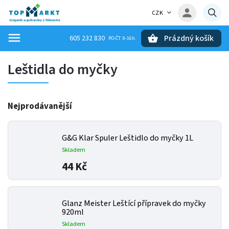
CZK
Prázdný košík
605 232 830
Hledat
Leštidla do myčky
Nejprodávanější
G&G Klar Spuler Leštidlo do myčky 1L
Skladem
44 Kč
Glanz Meister Leštící přípravek do myčky
920ml
Skladem