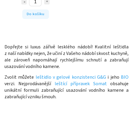
Do košíku
Dopřejte si luxus zářivě lesklého nádobí! Kvalitní leštidla
z naší nabídky nejen, že učiní z Vašeho nádobí skvost kuchyně,
ale zároveň napomáhají rychlejšímu schnutí a zabraňují
usazování vodního kamene.
Zvolit můžete
leštidlo v gelové konzistenci G&G
i jeho
BIO
verzi. Nejprodávanější
leštící přípravek Somat
obsahuje
unikátní formuli zabraňující usazování vodního kamene a
zabraňující vzniku šmouh.