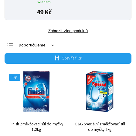
Skladem
49 Kč
Zobrazit více produktů
Doporučujeme
Nejlevnější
Otevřít filtr
Nejdražší
Nejprodávanější
Tip
Abecedně
Finish Změkčovací sůl do myčky
G&G Speciální změkčovací sůl
1,2kg
do myčky 2kg