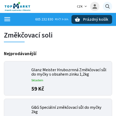
CZK
Prázdný košík
605 232 830
Hledat
Změkčovací soli
Nejprodávanější
Glanz Meister Hrubozrnná Změkčovací sůl
do myčky s obsahem zinku 1,2kg
Skladem
59 Kč
G&G Speciální změkčovací sůl do myčky
2kg