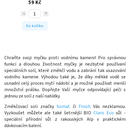
59 Kč
Do košíku
Chraňte svoji myčku proti vodnímu kameni! Pro správnou
funkci a dlouhou životnost myčky je nezbytné používaní
speciálních solí, které změkčí vodu a zabrání tak usazování
vodního kamene. Výhodou také je, že díky měkké vodě se
usnadní celý proces mytí nádobí a je možné používat menší
množství prášku. Dopřejte Vaší myčce odpovídající péči s
jednou ze solí z naší nabídky.
Změkčovací soli značky
Somat
či
Finish
Vás nezklamou.
Vyzkoušet můžete ale také šetrnější BIO
Claro Eco
sůl -
speciální přírodní sůl z rakouských Alp v praktickém
dávkovacím balení.