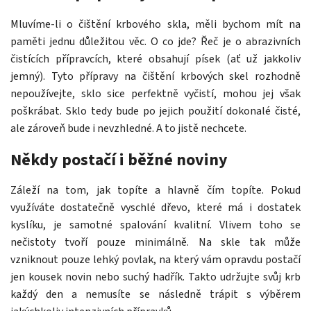
Mluvíme-li o čištění krbového skla, měli bychom mít na
paměti jednu důležitou věc. O co jde? Řeč je o abrazivních
čistících přípravcích, které obsahují písek (ať už jakkoliv
jemný). Tyto přípravy na čištění krbových skel rozhodně
nepoužívejte, sklo sice perfektně vyčistí, mohou jej však
poškrábat. Sklo tedy bude po jejich použití dokonalé čisté,
ale zároveň bude i nevzhledné. A to jistě nechcete.
Někdy postačí i běžné noviny
Záleží na tom, jak topíte a hlavně čím topíte. Pokud
využíváte dostatečně vyschlé dřevo, které má i dostatek
kyslíku, je samotné spalování kvalitní. Vlivem toho se
nečistoty tvoří pouze minimálně. Na skle tak může
vzniknout pouze lehký povlak, na který vám opravdu postačí
jen kousek novin nebo suchý hadřík. Takto udržujte svůj krb
každý den a nemusíte se následně trápit s výběrem