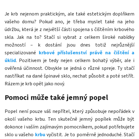
Je krb nejenom praktickým, ale také estetickým doplňkem
vašeho domu? Pokud ano, je třeba myslet také na jeho
údržbu, která je z největší části spojena s čištěním krbového
skla. Jak na to? Stačí si vybrat z celkem široké nabídky
možností – k dostání jsou dnes totiž nejrůznější
specializované
krbové příslušenství právě na čištění a
úklid
. Pozitivem je tedy nejen celkem bohatý výběr, ale i
ověřená účinnost. Obvykle se jedná o různé spreje. Ty stačí
nastříkat na dané špinavé sklo, nechat působit a poté setřít.
Rázem je krb opět jako nový.
Pomoci může také jemný popel
Popel není pouze váš nepřítel, který způsobuje nepořádek v
okolí vašeho krbu. Ten skutečně jemný popílek může být
dokonce i vaším zajímavým pomocníkem, pokud potřebujete
sklo u vašeho
krbu
vyčistit. Je to poměrně jednoduché. Stačí