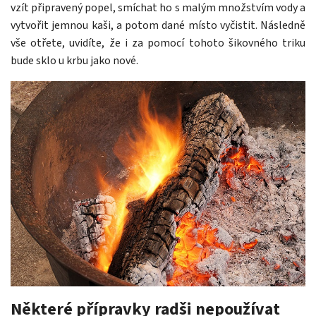
vzít připravený popel, smíchat ho s malým množstvím vody a
vytvořit jemnou kaši, a potom dané místo vyčistit. Následně
vše otřete, uvidíte, že i za pomocí tohoto šikovného triku
bude sklo u krbu jako nové.
Některé přípravky radši nepoužívat