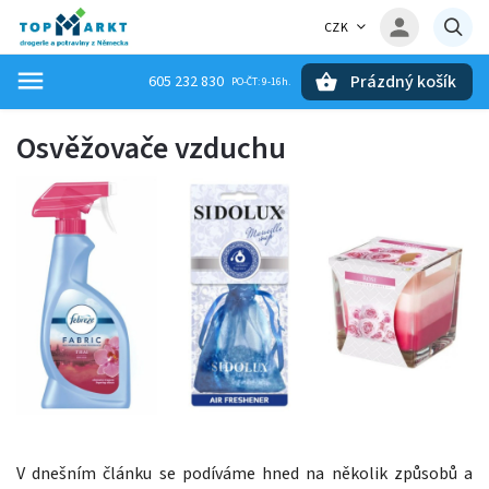
CZK
Prázdný košík
605 232 830
Hledat
Osvěžovače vzduchu
V dnešním článku se podíváme hned na několik způsobů a