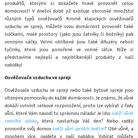
produktů, kterými si dokážete hravě provonět celou
domácnost! V dnešní době již existuje obrovské množství
různých typů osvěžovačů. Kromě klasických osvěžovačů
vzduchu ve spreji, můžete svou domácnost provonět také
svíčkami, malé prostory (jako jsou šatníky či botníky) pak
vonnými sáčky. Velmi oblíbené jsou také difuzéry neboli
tyčinky, které jsou ponořené ve vonné látce. Níže si
představíme nejlepší a nejoblíbenější produkty z naší
nabídky!
Osvěžovače vzduchu ve spreji
Osvěžovače vzduchu ve spreji nebo také bytové spreje jsou
vítanými pomocníky do každé domácnosti. Je známo, že vůně
dokáží ovlivnit celkové rozpoložení, proto lze vybírat z řady
vůní, které Vám navodí tu správnou náladu! Je libo
svěží vůně
ranního vánku
, která nastartuje Váš den? Nebo raději
provoníte svůj domov
svěží vůní jarních květin
? Obě vůně, a
mnohem více, najdete v naší nabídce. Vybírat můžete