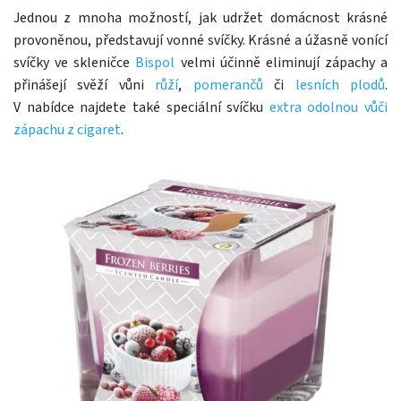
Jednou z mnoha možností, jak udržet domácnost krásné
provoněnou, představují vonné svíčky. Krásné a úžasně vonící
svíčky ve skleničce
Bispol
velmi účinně eliminují zápachy a
přinášejí svěží vůni
růží
,
pomerančů
či
lesních plodů
.
V nabídce najdete také speciální svíčku
extra odolnou vůči
zápachu z cigaret
.