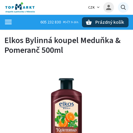
CZK
Prázdný košík
605 232 830
Hledat
Elkos Bylinná koupel Meduňka &
Pomeranč 500ml