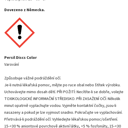
Dovezeno z Německa.
Persil Discs Color
Varování
Způsobuje vážné podráždění očí.
Je-li nutná lékařská pomoc, mějte po ruce obal nebo štítek výrobku.
Uchovávejte mimo dosah dětí. PŘI POŽITÍ: Necítíte-li se dobře, volejte
TOXIKOLOGICKÉ INFORMAČNÍ STŘEDISKO. PŘI ZASAŽENÍ OČÍ: Několik
minut opatrně vyplachujte vodou. Vyjměte kontaktní čočky, jsou-li
nasazeny a pokud je lze vyjmout snadno. Pokračujte ve vyplachování.
Přetrvává-li podráždění očí: Vyhledejte lékařskou pomoc/ošetření.
15-<30 % aniontové povrchově aktivní látky, <5 % fosfonáty, 15-<30