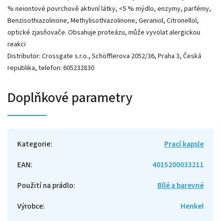
% neiontové povrchově aktivní látky, <5 % mýdlo, enzymy, parfémy,
Benzisothiazolinone, Methylisothiazolinone, Geraniol, Citronellol,
optické zjasňovače. Obsahuje proteázu, může vyvolat alergickou
reakci
Distributor: Crossgate s.r.o., Schöfflerova 2052/36, Praha 3, Česká
republika, telefon: 605232830
Doplňkové parametry
Kategorie
:
Prací kapsle
EAN
:
4015200033211
Použití na prádlo
:
Bílé a barevné
Výrobce
:
Henkel