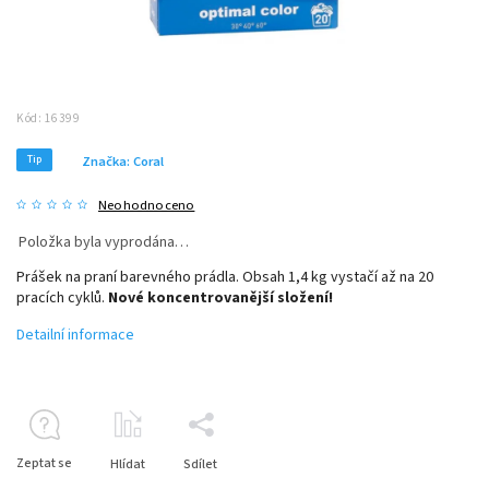
Kód:
16399
Tip
Značka:
Coral
Neohodnoceno
Položka byla vyprodána…
Prášek na praní barevného prádla. Obsah 1,4 kg vystačí až na 20
pracích cyklů.
Nové koncentrovanější složení!
Detailní informace
Zeptat se
Hlídat
Sdílet