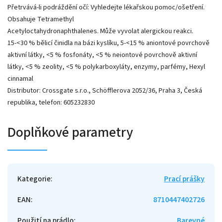
Přetrvává-li podráždění očí: Vyhledejte lékařskou pomoc/ošetření.
Obsahuje Tetramethyl
Acetyloctahydronaphthalenes. Může vyvolat alergickou reakci.
15-<30 % bělicí činidla na bázi kyslíku, 5-<15 % aniontové povrchově
aktivní látky, <5 % fosfonáty, <5 % neiontové povrchově aktivní
látky, <5 % zeolity, <5 % polykarboxyláty, enzymy, parfémy, Hexyl
cinnamal
Distributor: Crossgate s.r.o., Schöfflerova 2052/36, Praha 3, Česká
republika, telefon: 605232830
Doplňkové parametry
Kategorie
:
Prací prášky
EAN
:
8710447402726
Použití na prádlo
:
Barevné