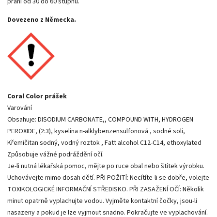
praní od 30 do 60 stupňů.
Dovezeno z Německa.
Coral Color prášek
Varování
Obsahuje: DISODIUM CARBONATE,, COMPOUND WITH, HYDROGEN
PEROXIDE, (2:3), kyselina n-alklybenzensulfonová , sodné soli,
Křemičitan sodný, vodný roztok , Fatt alcohol C12-C14, ethoxylated
Způsobuje vážné podráždění očí.
Je-li nutná lékařská pomoc, mějte po ruce obal nebo štítek výrobku.
Uchovávejte mimo dosah dětí. PŘI POŽITÍ: Necítíte-li se dobře, volejte
TOXIKOLOGICKÉ INFORMAČNÍ STŘEDISKO. PŘI ZASAŽENÍ OČÍ: Několik
minut opatrně vyplachujte vodou. Vyjměte kontaktní čočky, jsou-li
nasazeny a pokud je lze vyjmout snadno. Pokračujte ve vyplachování.