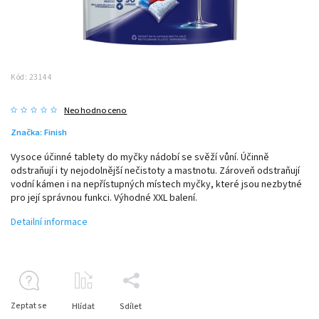
Kód:
23144
Neohodnoceno
Značka:
Finish
Vysoce účinné tablety do myčky nádobí se svěží vůní. Účinně
odstraňují i ty nejodolnější nečistoty a mastnotu. Zároveň odstraňují
vodní kámen i na nepřístupných místech myčky, které jsou nezbytné
pro její správnou funkci. Výhodné XXL balení.
Detailní informace
Zeptat se
Hlídat
Sdílet