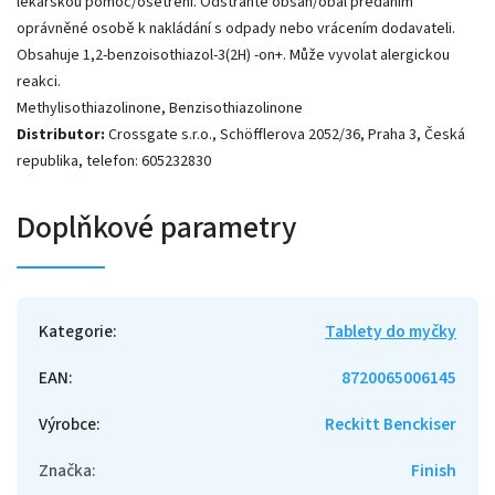
lékařskou pomoc/ošetření. Odstraňte obsah/obal předáním
oprávněné osobě k nakládání s odpady nebo vrácením dodavateli.
Obsahuje 1,2-benzoisothiazol-3(2H) -on+. Může vyvolat alergickou
reakci.
Methylisothiazolinone, Benzisothiazolinone
Distributor:
Crossgate s.r.o., Schöfflerova 2052/36, Praha 3, Česká
republika, telefon: 605232830
Doplňkové parametry
Kategorie
:
Tablety do myčky
EAN
:
8720065006145
Výrobce
:
Reckitt Benckiser
Značka
:
Finish