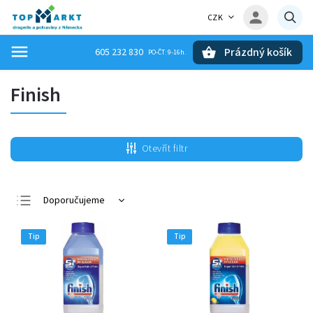
CZK
Prázdný košík
605 232 830
Hledat
Finish
Otevřít filtr
Doporučujeme
Nejlevnější
Tip
Tip
Nejdražší
Nejprodávanější
Abecedně