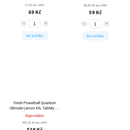
57 Kč bez DPH
48,80 Kč bez DPH
69 Kč
59 Kč
Do košíku
Do košíku
Finish Powerball Quantum
Ultimate Lemon XXL Tablety do
myčky All-in-One 82 ks
Vyprodáno
445,50 Kč bez DPH
539 Kč