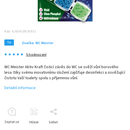
Kód:
4260418930931
Tip
Značka:
WC Meister
5 hodnocení
WC Meister Aktiv Kraft čisticí závěs do WC se svěží vůní borového
lesa. Díky svému inovativnímu složení zajišťuje desinfekci a osvěžující
čistotu Vaší toalety spolu s příjemnou vůní.
Detailní informace
Zeptat se
Hlídat
Sdílet