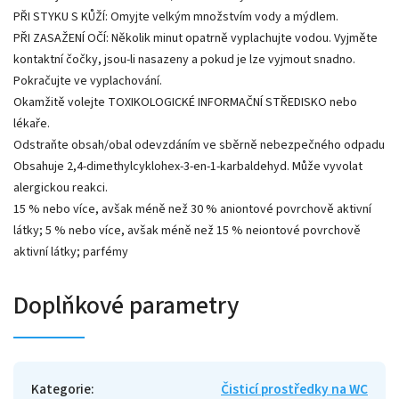
PŘI STYKU S KŮŽÍ: Omyjte velkým množstvím vody a mýdlem.
PŘI ZASAŽENÍ OČÍ: Několik minut opatrně vyplachujte vodou. Vyjměte
kontaktní čočky, jsou-li nasazeny a pokud je lze vyjmout snadno.
Pokračujte ve vyplachování.
Okamžitě volejte TOXIKOLOGICKÉ INFORMAČNÍ STŘEDISKO nebo
lékaře.
Odstraňte obsah/obal odevzdáním ve sběrně nebezpečného odpadu
Obsahuje 2,4-dimethylcyklohex-3-en-1-karbaldehyd. Může vyvolat
alergickou reakci.
15 % nebo více, avšak méně než 30 % aniontové povrchově aktivní
látky; 5 % nebo více, avšak méně než 15 % neiontové povrchově
aktivní látky; parfémy
Doplňkové parametry
Kategorie
:
Čisticí prostředky na WC