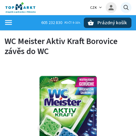
CZK
Prázdný košík
605 232 830
Hledat
WC Meister Aktiv Kraft Borovice
závěs do WC