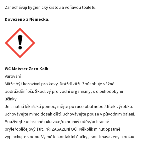
Zanechávají hygienicky čistou a voňavou toaletu.
Dovezeno z Německa.
WC Meister Zero Kalk
Varování
Může být korozivní pro kovy. Dráždí kůži. Způsobuje vážné
podráždění očí. Škodlivý pro vodní organismy, s dlouhodobými
účinky.
Je-li nutná lékařská pomoc, mějte po ruce obal nebo štítek výrobku.
Uchovávejte mimo dosah dětí. Uchovávejte pouze v původním balení.
Používejte ochranné rukavice/ochranný oděv/ochranné
brýle/obličejový štít. PŘI ZASAŽENÍ OČÍ: Několik minut opatrně
vyplachujte vodou. Vyjměte kontaktní čočky, jsou-li nasazeny a pokud