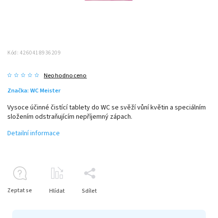
Kód:
4260418936209
Neohodnoceno
Značka:
WC Meister
Vysoce účinné čistící tablety do WC se svěží vůní květin a speciálním
složením odstraňujícím nepříjemný zápach.
Detailní informace
Zeptat se
Hlídat
Sdílet