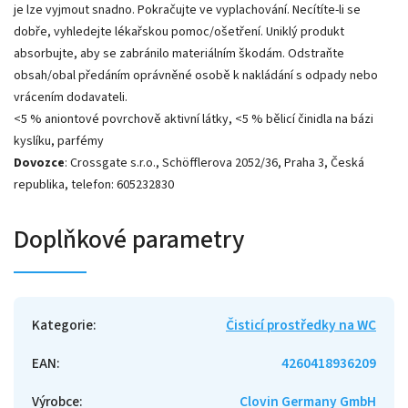
je lze vyjmout snadno. Pokračujte ve vyplachování. Necítíte-li se
dobře, vyhledejte lékařskou pomoc/ošetření. Uniklý produkt
absorbujte, aby se zabránilo materiálním škodám. Odstraňte
obsah/obal předáním oprávněné osobě k nakládání s odpady nebo
vrácením dodavateli.
<5 % aniontové povrchově aktivní látky, <5 % bělicí činidla na bázi
kyslíku, parfémy
Dovozce
: Crossgate s.r.o., Schöfflerova 2052/36, Praha 3, Česká
republika, telefon: 605232830
Doplňkové parametry
Kategorie
:
Čisticí prostředky na WC
EAN
:
4260418936209
Výrobce
:
Clovin Germany GmbH