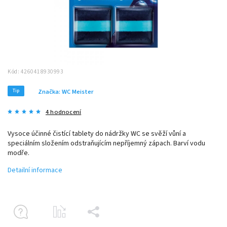
Kód:
4260418930993
Tip
Značka:
WC Meister
4 hodnocení
Vysoce účinné čistící tablety do nádržky WC se svěží vůní a
speciálním složením odstraňujícím nepříjemný zápach. Barví vodu
modře.
Detailní informace