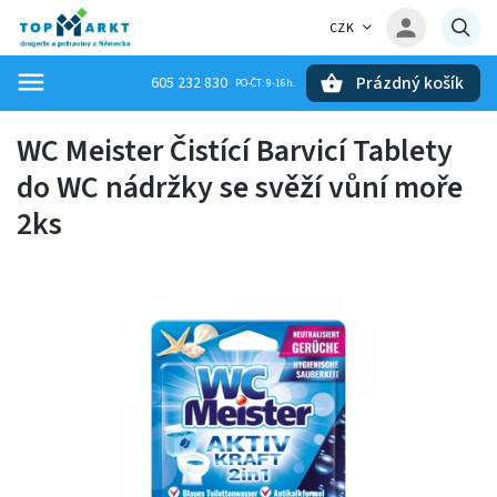
CZK
Prázdný košík
605 232 830
Hledat
WC Meister Čistící Barvicí Tablety
do WC nádržky se svěží vůní moře
2ks