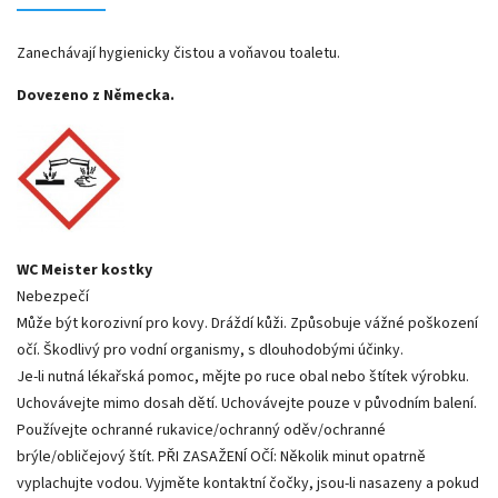
Zanechávají hygienicky čistou a voňavou toaletu.
Dovezeno z Německa.
WC Meister kostky
Nebezpečí
Může být korozivní pro kovy. Dráždí kůži. Způsobuje vážné poškození
očí. Škodlivý pro vodní organismy, s dlouhodobými účinky.
Je-li nutná lékařská pomoc, mějte po ruce obal nebo štítek výrobku.
Uchovávejte mimo dosah dětí. Uchovávejte pouze v původním balení.
Používejte ochranné rukavice/ochranný oděv/ochranné
brýle/obličejový štít. PŘI ZASAŽENÍ OČÍ: Několik minut opatrně
vyplachujte vodou. Vyjměte kontaktní čočky, jsou-li nasazeny a pokud