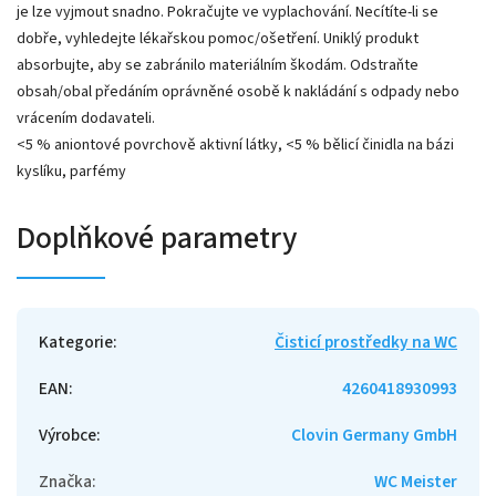
je lze vyjmout snadno. Pokračujte ve vyplachování. Necítíte-li se
dobře, vyhledejte lékařskou pomoc/ošetření. Uniklý produkt
absorbujte, aby se zabránilo materiálním škodám. Odstraňte
obsah/obal předáním oprávněné osobě k nakládání s odpady nebo
vrácením dodavateli.
<5 % aniontové povrchově aktivní látky, <5 % bělicí činidla na bázi
kyslíku, parfémy
Doplňkové parametry
Kategorie
:
Čisticí prostředky na WC
EAN
:
4260418930993
Výrobce
:
Clovin Germany GmbH
Značka
:
WC Meister